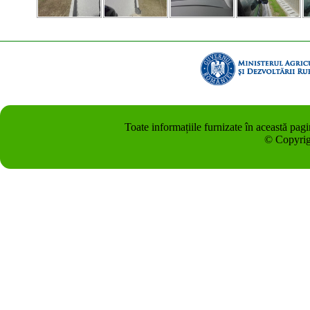
Toate informațiile furnizate în această pag
© Copyrig