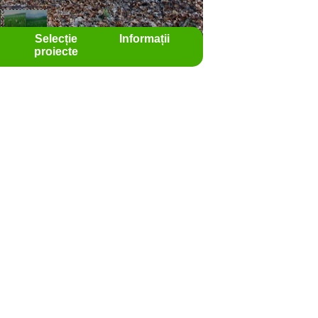
Selecție
Informații
proiecte