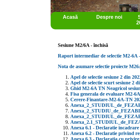
Acasă
Despre noi
2
Sesiune M2/6A - închisă
Raport intermediar de selectie M2-6A -
Nota de asumare selectie proiecte M26
Apel de selectie sesiune 2 din 2
Apel de selectie scurt sesiune 2
Ghid M2-6A TN Neagricol sesiun
Fisa generala de evaluare M2
Cerere-Finantare-M2-6A-TN 20
Anexa_2_STUDIUL_de_FEZA
Anexa_2_STUDIU_de_FEZA
Anexa_2_STUDIUL_de_FEZA
Anexa_2.1_STUDIUL_de_FEZABIL
Anexa 6.1 - Declaratie incadrare 
Anexa 6.2 - Declaratie privind re
Anexa 6.3 - Declaratia cu privire 