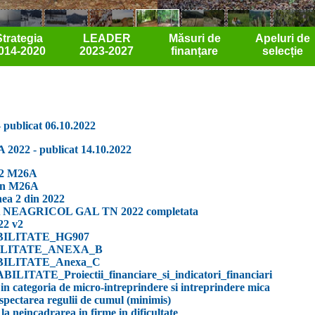
Strategia
LEADER
Măsuri de
Apeluri de
014-2020
2023-2027
finanțare
selecție
 publicat 06.10.2022
A 2022 - publicat 14.10.2022
022 M26A
 din M26A
ea 2 din 2022
-6A NEAGRICOL GAL TN 2022 completata
22 v2
BILITATE_HG907
BILITATE_ANEXA_B
BILITATE_Anexa_C
ITATE_Proiectii_financiare_si_indicatori_financiari
in categoria de micro-intreprindere si intreprindere mica
spectarea regulii de cumul (minimis)
la neincadrarea in firme in dificultate