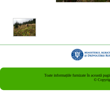
Toate informațiile furnizate în această pag
© Copyrig