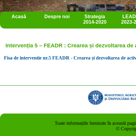
Acasă
Despre noi
Strategia
LEA
2014-2020
2023-
Intervenția 5 – FEADR : Crearea și dezvoltarea de a
Fisa de interventie nr.5 FEADR - Crearea și dezvoltarea de activ
Toate informațiile furnizate în această pag
© Copyrig