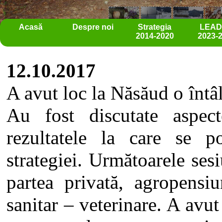
Acasă
Despre noi
Strategia
LEA
2014-2020
2023-
12.10.2017
A avut loc la Năsăud o întâln
Au fost discutate aspect
rezultatele la care se p
strategiei. Următoarele ses
partea privată, agropensiu
sanitar – veterinare. A avu